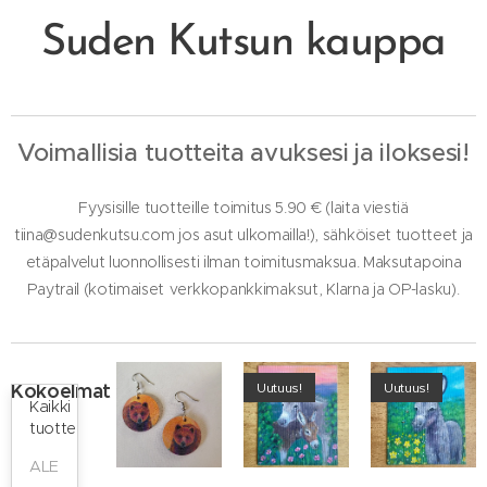
Suden Kutsun kauppa
Voimallisia tuotteita avuksesi ja iloksesi!
Fyysisille tuotteille toimitus 5.90 € (laita viestiä
tiina@sudenkutsu.com jos asut ulkomailla!), sähköiset tuotteet ja
etäpalvelut luonnollisesti ilman toimitusmaksua.
Maksutapoina
Paytrail (kotimaiset
verkkopankkimaksut, Klarna ja OP-lasku).
Kokoelmat
Uutuus!
Uutuus!
Kaikki
tuotteet
ALE