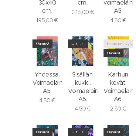
30x40
cm.
voimaeläinko
cm.
A5.
325,00
€
195,00
€
4,50
€
Uutuus!
Uutuus!
Loppuunmyyty
Uutuus!
Yhdessä.
Sisälläni
Karhun
Voimaeläinkortti
kukkii.
kevät.
A5.
Voimaeläinkortti
Voimaeläink
A5.
A6.
4,50
€
4,50
€
2,50
€
Uutuus!
Uutuus!
Uutuus!