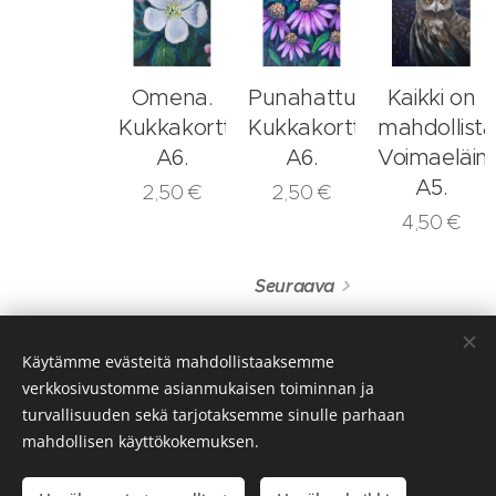
Omena.
Punahattu.
Kaikki on
Kukkakortti
Kukkakortti
mahdollista
A6.
A6.
Voimaeläink
A5.
2,50
€
2,50
€
4,50
€
Seuraava
Käytämme evästeitä mahdollistaaksemme
verkkosivustomme asianmukaisen toiminnan ja
turvallisuuden sekä tarjotaksemme sinulle parhaan
mahdollisen käyttökokemuksen.