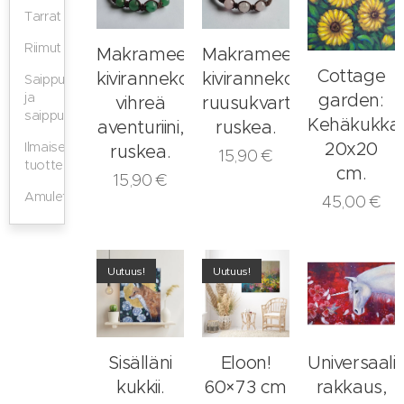
Tarrat
Riimut
Makramee-
Makramee-
Cottage
kivirannekoru,
kivirannekoru,
Saippuat
ja
garden:
vihreä
ruusukvartsi,
saippuapussit
Kehäkukka
aventuriini,
ruskea.
20x20
Ilmaiset
ruskea.
15,90
€
tuotteet
cm.
15,90
€
Amuletit
45,00
€
Uutuus!
Uutuus!
Sisälläni
Eloon!
Universaali
kukkii.
60×73 cm
rakkaus,