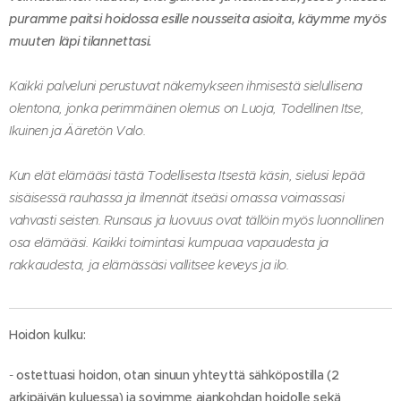
puramme paitsi hoidossa esille nousseita asioita, käymme myös
muuten läpi tilannettasi.
Kaikki palveluni perustuvat näkemykseen ihmisestä sielullisena
olentona, jonka perimmäinen olemus on Luoja, Todellinen Itse,
Ikuinen ja Ääretön Valo.
Kun elät elämääsi tästä Todellisesta Itsestä käsin, sielusi lepää
sisäisessä rauhassa ja ilmennät itseäsi omassa voimassasi
vahvasti seisten. Runsaus ja luovuus ovat tällöin myös luonnollinen
osa elämääsi. Kaikki toimintasi kumpuaa vapaudesta ja
rakkaudesta, ja elämässäsi vallitsee keveys ja ilo.
Hoidon kulku:
-
ostettuasi hoidon, otan sinuun yhteyttä sähköpostilla (2
arkipäivän kuluessa) ja sovimme ajankohdan hoidolle sekä