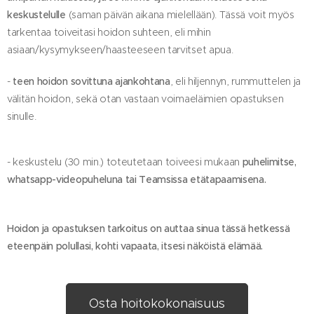
keskustelulle
(saman päivän aikana mielellään). Tässä voit myös
tarkentaa toiveitasi hoidon suhteen, eli mihin
asiaan/kysymykseen/haasteeseen tarvitset apua.
-
teen hoidon sovittuna ajankohtana
, eli hiljennyn, rummuttelen ja
välitän hoidon, sekä otan vastaan voimaeläimien opastuksen
sinulle.
- keskustelu (30 min.) toteutetaan toiveesi mukaan
puhelimitse,
whatsapp-videopuheluna tai Teamsissa etätapaamisena.
Hoidon ja opastuksen tarkoitus on auttaa sinua tässä hetkessä
eteenpäin polullasi, kohti vapaata, itsesi näköistä elämää.
Osta hoitokokonaisuus