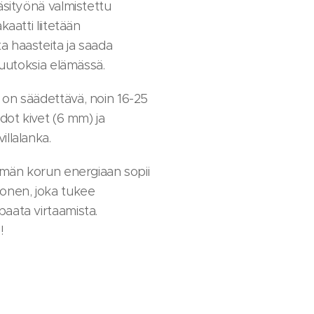
äsityönä valmistettu
kaatti liitetään
 haasteita ja saada
muutoksia elämässä.
on säädettävä, noin 16-25
dot kivet (6 mm) ja
llalanka.
ämän korun energiaan sopii
onen, joka tukee
aata virtaamista.
!