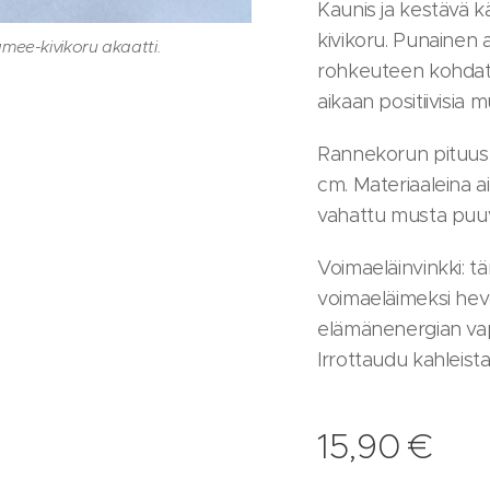
Kaunis ja kestävä k
kivikoru. Punainen a
mee-kivikoru akaatti.
mee-kivikoru akaatti.
rohkeuteen kohdata
aikaan positiivisia 
Rannekorun pituus 
cm. Materiaaleina ai
vahattu musta puuvi
Voimaeläinvinkki: t
voimaeläimeksi hev
elämänenergian vap
Irrottaudu kahleista
15,90
€