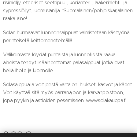
risiiniöljy, eteeriset seetripuu-, korianteri-, laakerinlehti- ja
sypressiöljyt, luomuvanilja. *Suomalainen/pohjoiskarjalainen
raaka-aine!
Solan hurmaavat luonnonsaippuat valmistetaan käsityönä
perinteisellä keittomenetelmällä.
Valikoimasta löydät puhtaista ja luonnollisista raaka-
aineista tehdyt lisäaineettomat palasaippuat jotka ovat
helliä iholle ja luonnolle.
Solasaippualla voit pestä vartalon, hiukset, kasvot ja kädet.
Voit käyttää sitä myös parranajoon ja karvanpoistoon,
jopa pyykin ja astioiden pesemiseen. www.solakauppa.fi
8,00
€