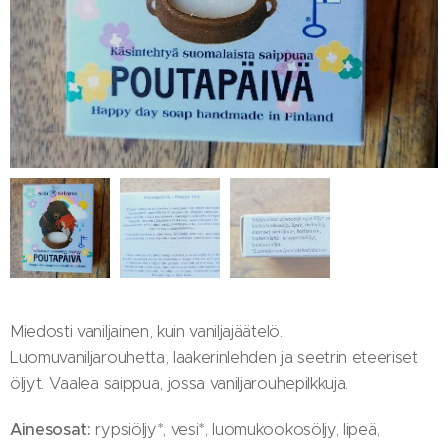
Miedosti vaniljainen, kuin vaniljajäätelö.
Luomuvaniljarouhetta, laakerinlehden ja seetrin eteeriset
öljyt. Vaalea saippua, jossa vaniljarouhepilkkuja.
Ainesosat:
rypsiöljy*, vesi*, luomukookosöljy, lipeä,