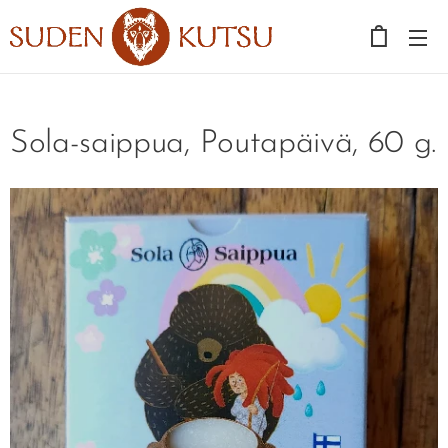
Sola-saippua, Poutapäivä, 60 g.