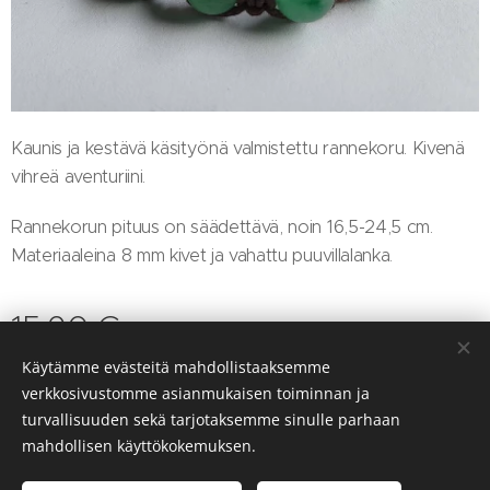
Kaunis ja kestävä käsityönä valmistettu rannekoru. Kivenä
vihreä aventuriini.
Rannekorun pituus on säädettävä, noin 16,5-24,5 cm.
Materiaaleina 8 mm kivet ja vahattu puuvillalanka.
15,90
€
Käytämme evästeitä mahdollistaaksemme
verkkosivustomme asianmukaisen toiminnan ja
turvallisuuden sekä tarjotaksemme sinulle parhaan
Luotu
Webnodella
Evästeet
mahdollisen käyttökokemuksen.