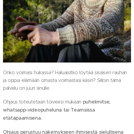
Onko voimasi hukassa? Haluaisitko löytää sisäisen rauhan
ja oppia elämään omasta voimastasi käsin? Silloin tämä
palvelu on juuri sinulle.
Ohjaus toteutetaan toiveesi mukaan
puhelimitse,
whatsapp-videopuheluna tai Teamsissa
etätapaamisena.
Ohjaus
perustuu näkemykseen ihmisestä sielullisena