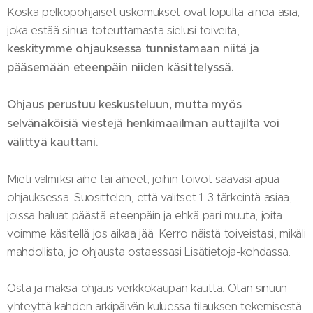
Koska pelkopohjaiset uskomukset ovat lopulta ainoa asia,
joka estää sinua toteuttamasta sielusi toiveita,
keskitymme ohjauksessa tunnistamaan niitä ja
pääsemään eteenpäin niiden käsittelyssä.
Ohjaus perustuu keskusteluun, mutta myös
selvänäköisiä viestejä henkimaailman auttajilta voi
välittyä kauttani.
Mieti valmiiksi aihe tai aiheet, joihin toivot saavasi apua
ohjauksessa. Suosittelen, että valitset 1-3 tärkeintä asiaa,
joissa haluat päästä eteenpäin ja ehkä pari muuta, joita
voimme käsitellä jos aikaa jää. Kerro näistä toiveistasi, mikäli
mahdollista, jo ohjausta ostaessasi Lisätietoja-kohdassa.
Osta ja maksa ohjaus verkkokaupan kautta. Otan sinuun
yhteyttä kahden arkipäivän kuluessa tilauksen tekemisestä