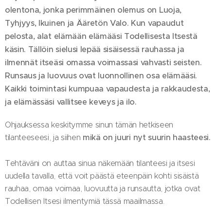
olentona, jonka perimmäinen olemus on Luoja,
Tyhjyys, Ikuinen ja Ääretön Valo. Kun vapaudut
pelosta, alat elämään elämääsi Todellisesta Itsestä
käsin. Tällöin sielusi lepää sisäisessä rauhassa ja
ilmennät itseäsi omassa voimassasi vahvasti seisten.
Runsaus ja luovuus ovat luonnollinen osa elämääsi.
Kaikki toimintasi kumpuaa vapaudesta ja rakkaudesta,
ja elämässäsi vallitsee keveys ja ilo.
Ohjauksessa keskitymme sinun tämän hetkiseen
tilanteeseesi, ja siihen
mikä on juuri nyt suurin haasteesi.
Tehtäväni on auttaa sinua näkemään tilanteesi ja itsesi
uudella tavalla, että voit päästä eteenpäin kohti sisäistä
rauhaa, omaa voimaa, luovuutta ja runsautta, jotka ovat
Todellisen Itsesi ilmentymiä tässä maailmassa.