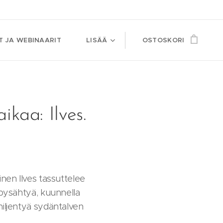
T JA WEBINAARIT
LISÄÄ
OSTOSKORI
aikaa: Ilves.
inen Ilves tassuttelee
 pysähtyä, kuunnella
hiljentyä sydäntalven