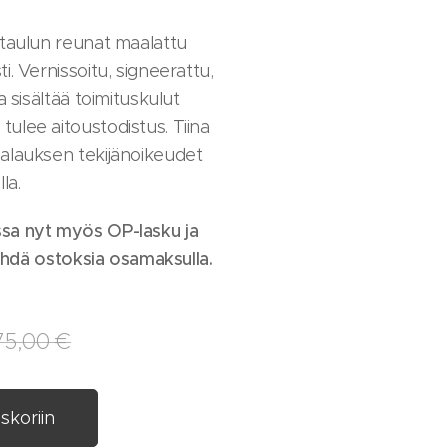
 taulun reunat maalattu
i. Vernissoitu, signeerattu,
a sisältää toimituskulut
ulee aitoustodistus. Tiina
alauksen tekijänoikeudet
lla.
sa nyt myös OP-lasku ja
tehdä ostoksia osamaksulla.
75,00
€
skoriin