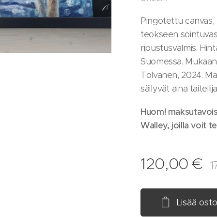
Pingotettu canvas,
teokseen sointuvast
ripustusvalmis. Hint
Suomessa. Mukaan t
Tolvanen, 2024. Ma
säilyvät aina taiteilija
Huom! maksutavois
Walley, joilla voit 
120,00
€
1
Lisää osto