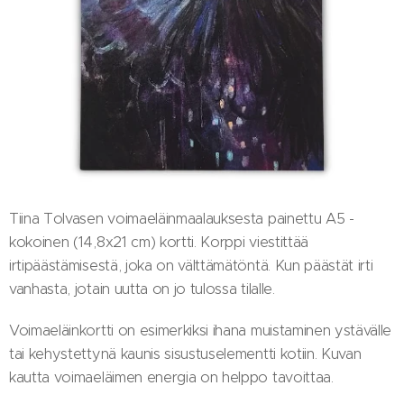
Tiina Tolvasen voimaeläinmaalauksesta painettu A5 -
kokoinen (14,8x21 cm) kortti. Korppi viestittää
irtipäästämisestä, joka on välttämätöntä. Kun päästät irti
vanhasta, jotain uutta on jo tulossa tilalle.
Voimaeläinkortti on esimerkiksi ihana muistaminen ystävälle
tai kehystettynä kaunis sisustuselementti kotiin. Kuvan
kautta voimaeläimen energia on helppo tavoittaa.