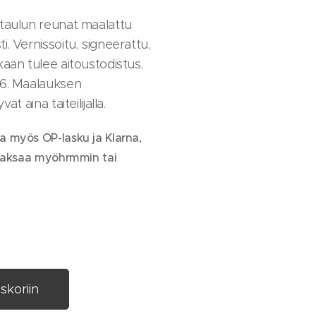
 taulun reunat maalattu
i. Vernissoitu, signeerattu,
aan tulee aitoustodistus.
26. Maalauksen
ät aina taiteilijalla.
 myös OP-lasku ja Klarna,
 maksaa myöhrmmin tai
skoriin