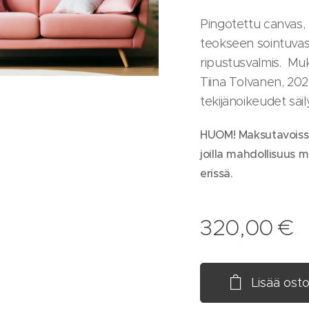
Pingotettu canvas,
teokseen sointuvast
ripustusvalmis. Muk
Tiina Tolvanen, 20
tekijänoikeudet säilyv
HUOM! Maksutavoissa
joilla mahdollisuus
erissä.
320,00
€
Lisää osto