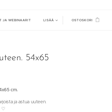
T JA WEBINAARIT
LISÄÄ
OSTOSKORI
uuteen. 54x65
54x65 cm.
arjoista ja astua uuteen.
o ♡