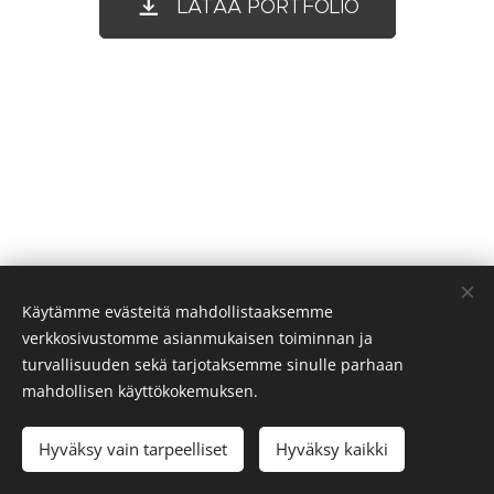
LATAA PORTFOLIO
Käytämme evästeitä mahdollistaaksemme
verkkosivustomme asianmukaisen toiminnan ja
turvallisuuden sekä tarjotaksemme sinulle parhaan
mahdollisen käyttökokemuksen.
Hyväksy vain tarpeelliset
Hyväksy kaikki
Luotu
Webnodella
Evästeet